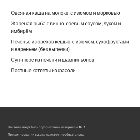
Овсяная каша на молоке, с изюмом и морковью
Жареная рыба с винно-соевым соусом, луком и
имбирём
Печенье из орехов кешью, с изюмом, сухофруктами
и вареньем (без выпечки)
Суп-пюре из печени и шампиньонов
Постные котлеты из фасоли
На сайте могут быть опубликованы материалы 18+!
При цитировании ссылка на источник обязательна.