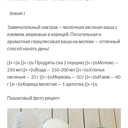
(ваши )
Замечательный завтрак — молочная овсяная каша с
изюмом, морковью и корицей. Питательная и
ароматная геркулесовая каша на молоке — отличный
способ начать день!
|]+>|is |]+>|is Продукты (на 2 порции) |]+>|isМолоко —
250 мл |]+>|isВода — 150-200 мл |]+>|isХлопья
овсяные — 25
г |]+>|isМорковь — 50 г |]+>|isИзюм — 40
г |]+>|isКорица молотая — 1 щепотка |]+>|is
Пошаговый фото рецепт