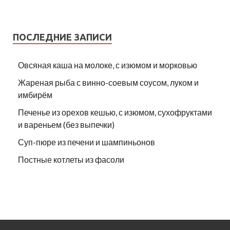
ПОСЛЕДНИЕ ЗАПИСИ
Овсяная каша на молоке, с изюмом и морковью
Жареная рыба с винно-соевым соусом, луком и
имбирём
Печенье из орехов кешью, с изюмом, сухофруктами
и вареньем (без выпечки)
Суп-пюре из печени и шампиньонов
Постные котлеты из фасоли