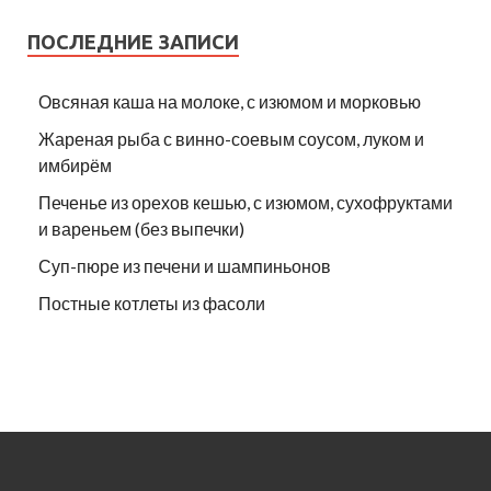
ПОСЛЕДНИЕ ЗАПИСИ
Овсяная каша на молоке, с изюмом и морковью
Жареная рыба с винно-соевым соусом, луком и
имбирём
Печенье из орехов кешью, с изюмом, сухофруктами
и вареньем (без выпечки)
Суп-пюре из печени и шампиньонов
Постные котлеты из фасоли