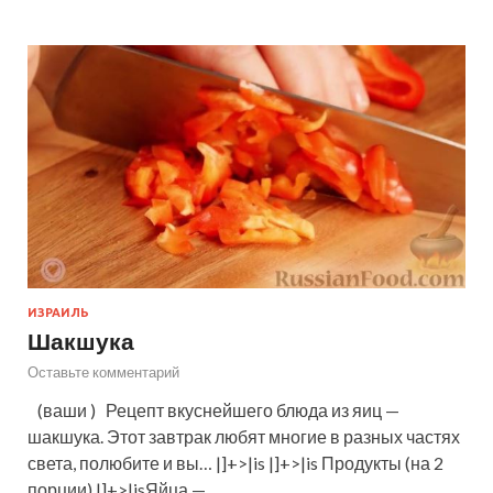
ИЗРАИЛЬ
Шакшука
Оставьте комментарий
(ваши ) Рецепт вкуснейшего блюда из яиц —
шакшука. Этот завтрак любят многие в разных частях
света, полюбите и вы… |]+>|is |]+>|is Продукты (на 2
порции) |]+>|isЯйца — …