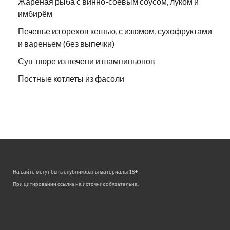
Жареная рыба с винно-соевым соусом, луком и
имбирём
Печенье из орехов кешью, с изюмом, сухофруктами
и вареньем (без выпечки)
Суп-пюре из печени и шампиньонов
Постные котлеты из фасоли
На сайте могут быть опубликованы материалы 18+!
При цитировании ссылка на источник обязательна.