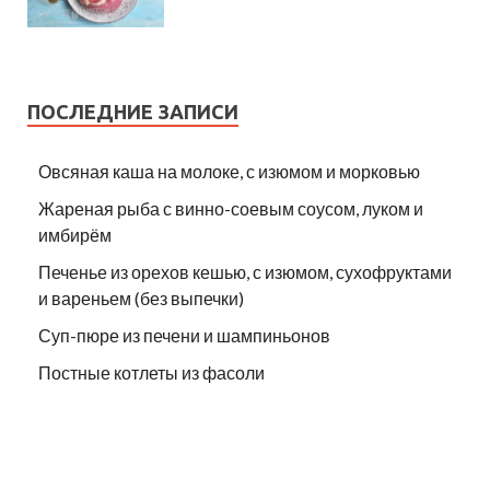
ПОСЛЕДНИЕ ЗАПИСИ
Овсяная каша на молоке, с изюмом и морковью
Жареная рыба с винно-соевым соусом, луком и
имбирём
Печенье из орехов кешью, с изюмом, сухофруктами
и вареньем (без выпечки)
Суп-пюре из печени и шампиньонов
Постные котлеты из фасоли