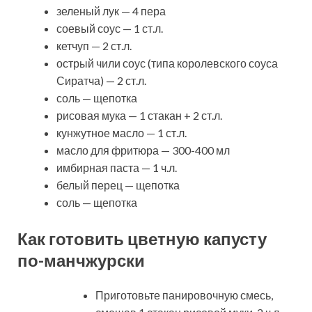
зеленый лук — 4 пера
соевый соус — 1 ст.л.
кетчуп — 2 ст.л.
острый чили соус (типа королевского соуса
Сиратча) — 2 ст.л.
соль — щепотка
рисовая мука — 1 стакан + 2 ст.л.
кунжутное масло — 1 ст.л.
масло для фритюра — 300-400 мл
имбирная паста — 1 ч.л.
белый перец — щепотка
соль — щепотка
Как готовить цветную капусту
по-манчжурски
Приготовьте панировочную смесь,