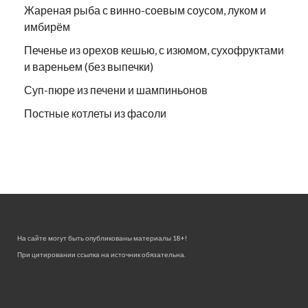
Жареная рыба с винно-соевым соусом, луком и
имбирём
Печенье из орехов кешью, с изюмом, сухофруктами
и вареньем (без выпечки)
Суп-пюре из печени и шампиньонов
Постные котлеты из фасоли
На сайте могут быть опубликованы материалы 18+!
При цитировании ссылка на источник обязательна.