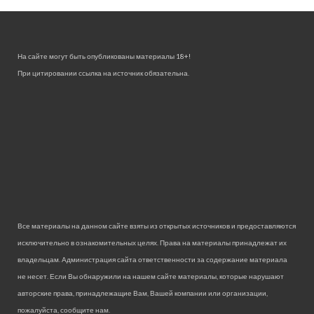
На сайте могут быть опубликованы материалы 18+!
При цитировании ссылка на источник обязательна.
Все материалы на данном сайте взяты из открытых источников и предоставляются
исключительно в ознакомительных целях. Права на материалы принадлежат их
владельцам. Администрация сайта ответственности за содержание материала
не несет. Если Вы обнаружили на нашем сайте материалы, которые нарушают
авторские права, принадлежащие Вам, Вашей компании или организации,
пожалуйста, сообщите нам.