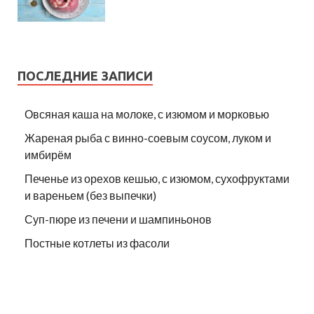
ПОСЛЕДНИЕ ЗАПИСИ
Овсяная каша на молоке, с изюмом и морковью
Жареная рыба с винно-соевым соусом, луком и
имбирём
Печенье из орехов кешью, с изюмом, сухофруктами
и вареньем (без выпечки)
Суп-пюре из печени и шампиньонов
Постные котлеты из фасоли