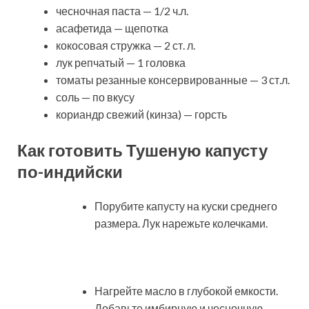
чесночная паста — 1/2 ч.л.
асафетида — щепотка
кокосовая стружка — 2 ст. л.
лук репчатый — 1 головка
томаты резанные консервированные — 3 ст.л.
соль — по вкусу
кориандр свежий (кинза) — горсть
Как готовить Тушеную капусту
по-индийски
Порубите капусту на куски среднего
размера. Лук нарежьте колечками.
Нагрейте масло в глубокой емкости.
Добавьте имбирную и чесночную