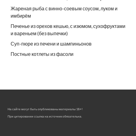
Жареная рыба с винно-соевым соусом, луком и
имбирём
Печенье из орехов кешью, с изюмом, сухофруктами
и вареньем (без выпечки)
Суп-пюре из печени и шампиньонов
Постные котлеты из фасоли
На сайте могут быть опубликованы материалы 18+!
При цитировании ссылка на источник обязательна.