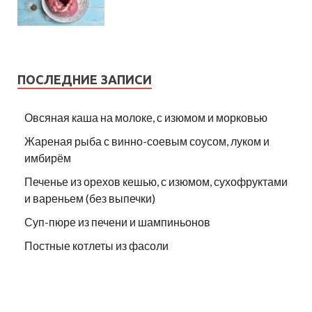
ПОСЛЕДНИЕ ЗАПИСИ
Овсяная каша на молоке, с изюмом и морковью
Жареная рыба с винно-соевым соусом, луком и
имбирём
Печенье из орехов кешью, с изюмом, сухофруктами
и вареньем (без выпечки)
Суп-пюре из печени и шампиньонов
Постные котлеты из фасоли