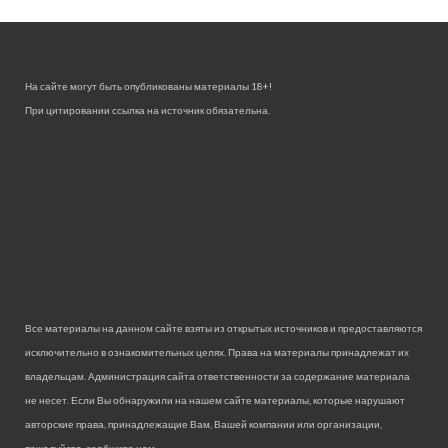
На сайте могут быть опубликованы материалы 18+!
При цитировании ссылка на источник обязательна.
Все материалы на данном сайте взяты из открытых источников и предоставляются
исключительно в ознакомительных целях. Права на материалы принадлежат их
владельцам. Администрация сайта ответственности за содержание материала
не несет. Если Вы обнаружили на нашем сайте материалы, которые нарушают
авторские права, принадлежащие Вам, Вашей компании или организации,
пожалуйста, сообщите нам.