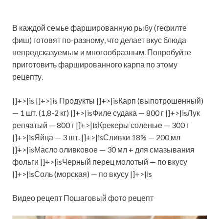
В каждой семье фаршированную рыбу (гефилте
фиш) готовят по-разному, что делает вкус блюда
непредсказуемым и многообразным. Попробуйте
приготовить фаршированного карпа по этому
рецепту.
|]+>|is |]+>|is Продукты |]+>|isКарп (выпотрошенный)
— 1 шт. (1,8-2 кг) |]+>|isФиле судака — 800 г |]+>|isЛук
репчатый — 800 г |]+>|isКрекеры соленые — 300 г
|]+>|isЯйца — 3 шт. |]+>|isСливки 18% — 200 мл
|]+>|isМасло оливковое — 30 мл + для смазывания
фольги |]+>|isЧерный перец молотый — по вкусу
|]+>|isСоль (морская) — по вкусу |]+>|is
Видео рецепт Пошаговый фото рецепт