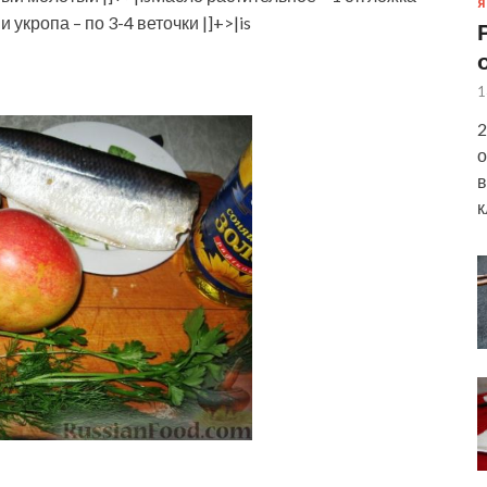
Я
и укропа – по 3-4 веточки |]+>|is
1
2
о
в
к