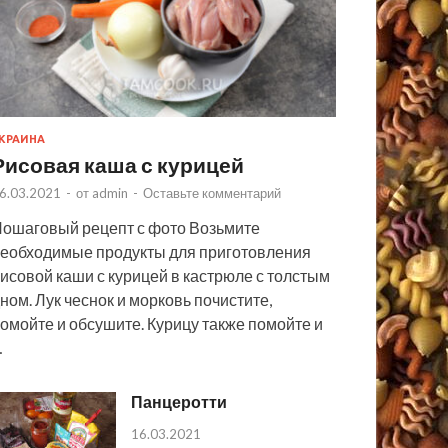
КРАИНА
Рисовая каша с курицей
6.03.2021
-
от
admin
-
Оставьте комментарий
ошаговый рецепт с фото Возьмите
еобходимые продукты для приготовления
исовой каши с курицей в кастрюле с толстым
ном. Лук чеснок и морковь почистите,
омойте и обсушите. Курицу также помойте и
…
Панцеротти
16.03.2021