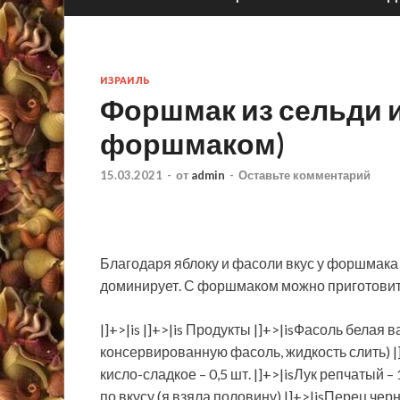
ИЗРАИЛЬ
Форшмак из сельди и
форшмаком)
15.03.2021
-
от
admin
-
Оставьте комментарий
Благодаря яблоку и фасоли вкус у форшмака 
доминирует. С форшмаком можно приготовит
|]+>|is |]+>|is Продукты |]+>|isФасоль белая в
консервированную фасоль,
жидкость слить) |
кисло-сладкое – 0,5 шт. |]+>|isЛук репчатый 
по вкусу (я взяла половину) |]+>|isПерец чер