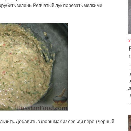
орубить зелень. Репчатый лук порезать мелкими
У
1
П
н
р
д
п
ельчить. Добавить в форшмак из сельди перец черный