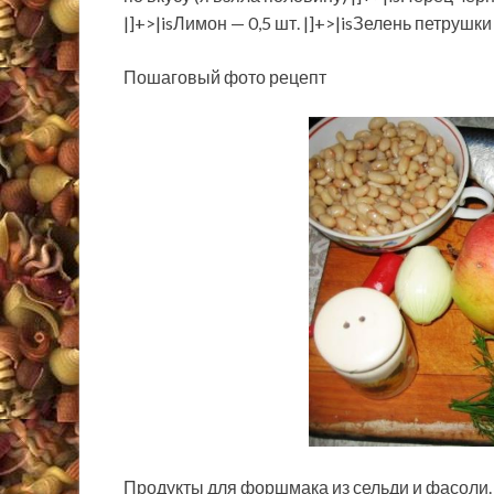
|]+>|isЛимон — 0,5 шт. |]+>|isЗелень петрушки 
Пошаговый фото рецепт
Продукты для форшмака из сельди и фасоли.