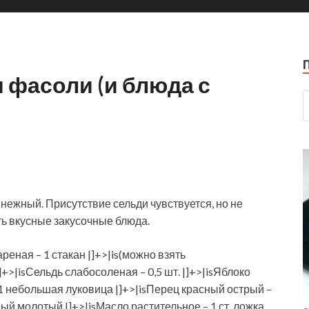
 фасоли (и блюда с
нежный. Присутствие сельди чувствуется, но не
ь вкусные закусочные блюда.
ареная – 1 стакан |]+>|is(можно взять
]+>|isСельдь слабосоленая – 0,5 шт. |]+>|isЯблоко
– 1 небольшая луковица |]+>|isПерец красный острый –
ный молотый |]+>|isМасло растительное – 1 ст. ложка