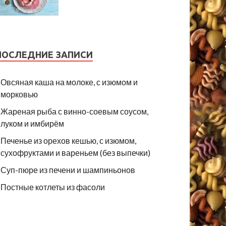
ПОСЛЕДНИЕ ЗАПИСИ
Овсяная каша на молоке, с изюмом и
морковью
Жареная рыба с винно-соевым соусом,
луком и имбирём
Печенье из орехов кешью, с изюмом,
сухофруктами и вареньем (без выпечки)
Суп-пюре из печени и шампиньонов
Постные котлеты из фасоли