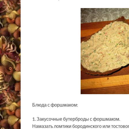
Блюда с форшмаком:
1. Закусочные бутерброды с форшмаком.
Намазать ломтики бородинского или тостовог