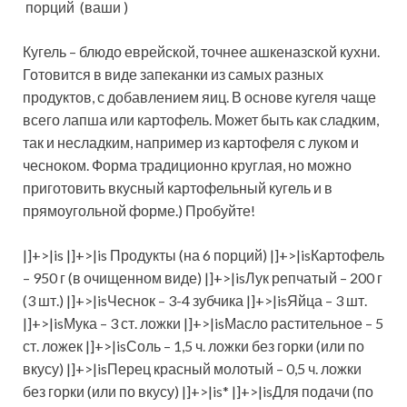
порций
(ваши )
Кугель – блюдо еврейской, точнее ашкеназской кухни.
Готовится в виде запеканки из самых разных
продуктов, с добавлением яиц. В основе кугеля чаще
всего лапша или картофель. Может быть как сладким,
так и несладким, например из картофеля с луком и
чесноком. Форма традиционно круглая, но можно
приготовить вкусный картофельный кугель и в
прямоугольной форме.) Пробуйте!
|]+>|is |]+>|is Продукты (на 6 порций) |]+>|isКартофель
– 950 г (в очищенном виде) |]+>|isЛук репчатый – 200 г
(3 шт.) |]+>|isЧеснок – 3-4 зубчика |]+>|isЯйца – 3 шт.
|]+>|isМука – 3 ст. ложки |]+>|isМасло растительное – 5
ст. ложек |]+>|isСоль – 1,5 ч. ложки без горки (или по
вкусу) |]+>|isПерец красный молотый – 0,5 ч. ложки
без горки (или по вкусу) |]+>|is* |]+>|isДля подачи (по