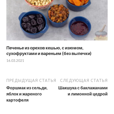
Печенье из орехов кешью, с изюмом,
сухофруктами и вареньем (без выпечки)
16.03.2021
ПРЕДЫДУЩАЯ СТАТЬЯ
СЛЕДУЮЩАЯ СТАТЬЯ
Форшмак из сельди,
Шакшука с баклажанами
яблок и жареного
и лимонной цедрой
картофеля