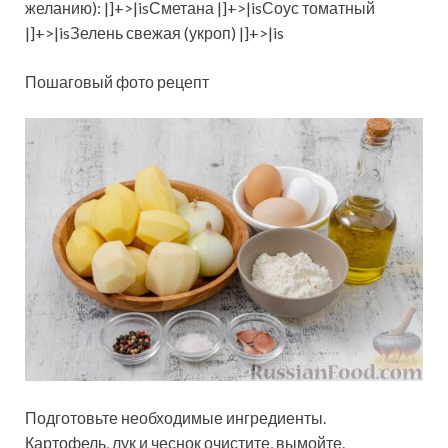
желанию): |]+>|isСметана |]+>|isСоус томатный
|]+>|isЗелень свежая (укроп) |]+>|is
Пошаговый фото рецепт
Подготовьте необходимые ингредиенты.
Картофель, лук и чеснок очистите, вымойте.