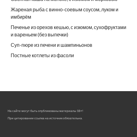
Жареная рыба с винно-соевым соусом, луком и
имбирём
Печенье из орехов кешью, с изюмом, сухофруктами
и вареньем (без выпечки)
Суп-пюре из печени и шампиньонов
Постные котлеты из фасоли
На сайте могут быть опубликованы материалы 18+!
При цитировании ссылка на источник обязательна.