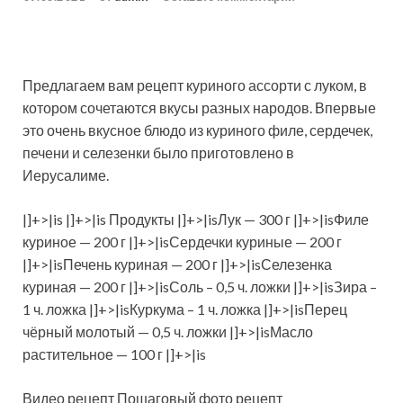
Предлагаем вам рецепт куриного ассорти с луком, в
котором сочетаются вкусы разных народов. Впервые
это очень вкусное блюдо из куриного филе, сердечек,
печени и селезенки было приготовлено в
Иерусалиме.
|]+>|is |]+>|is Продукты |]+>|isЛук — 300 г |]+>|isФиле
куриное — 200 г
|]+>|isСердечки куриные — 200 г
|]+>|isПечень куриная — 200 г |]+>|isСелезенка
куриная — 200 г |]+>|isСоль – 0,5 ч. ложки |]+>|isЗира –
1 ч. ложка |]+>|isКуркума – 1 ч. ложка |]+>|isПерец
чёрный молотый — 0,5 ч. ложки |]+>|isМасло
растительное — 100 г |]+>|is
Видео рецепт Пошаговый фото рецепт