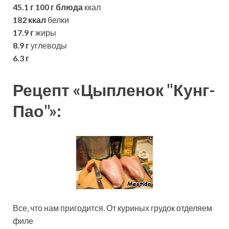
45.1 г
100 г блюда
ккал
182 ккал
белки
17.9 г
жиры
8.9 г
углеводы
6.3 г
Рецепт «Цыпленок "Кунг-
Пао"»:
Все, что нам пригодится. От куриных грудок отделяем
филе