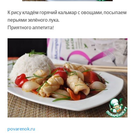
К рису кладём горячий кальмар с овощами, посыпаем
перьями зелёного лука.
Приятного аппетита!
povarenok.ru