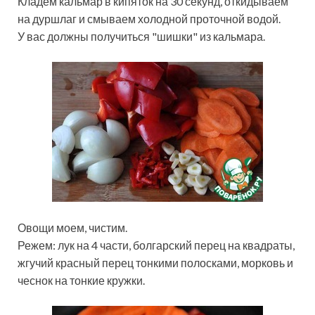
Кладём кальмар в кипяток на 30 секунд, откидываем
на дуршлаг и смываем холодной проточной водой.
У вас должны получиться "шишки" из кальмара.
Овощи моем, чистим.
Режем: лук на 4 части, болгарский перец на квадраты,
жгучий красный перец тонкими полосками, морковь и
чеснок на тонкие кружки.