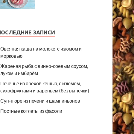
ПОСЛЕДНИЕ ЗАПИСИ
Овсяная каша на молоке, с изюмом и
морковью
Жареная рыба с винно-соевым соусом,
луком и имбирём
Печенье из орехов кешью, с изюмом,
сухофруктами и вареньем (без выпечки)
Суп-пюре из печени и шампиньонов
Постные котлеты из фасоли