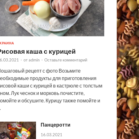
КРАИНА
Рисовая каша с курицей
6.03.2021
-
от
admin
-
Оставьте комментарий
ошаговый рецепт с фото Возьмите
еобходимые продукты для приготовления
исовой каши с курицей в кастрюле с толстым
ном. Лук чеснок и морковь почистите,
омойте и обсушите. Курицу также помойте и
…
Панцеротти
16.03.2021