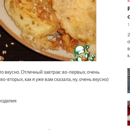
Я
1
2
о
в
к
 это вкусно. Отличный завтрак: во-первых, очень
 во-вторых, как я уже вам сказала, ну, очень вкусно)
 изделия