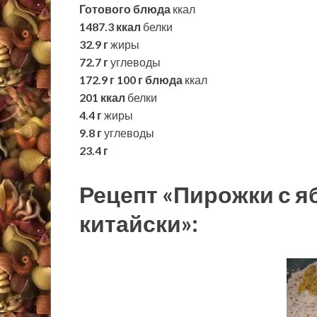
Готового блюда
ккал
1487.3 ккал
белки
32.9 г
жиры
72.7 г
углеводы
172.9 г
100 г блюда
ккал
201 ккал
белки
4.4 г
жиры
9.8 г
углеводы
23.4 г
Рецепт «Пирожки с я
китайски»: