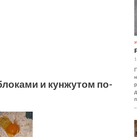
У
1
П
н
блоками и кунжутом по-
р
д
п