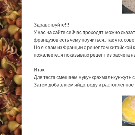
Здравствуйте!!!
У нас на сайте сейчас проходят, можно сказать
французов есть чему поучиться.. так что, со
Но я к вам из Франции с рецептом китайской к
пожалеете.. я показываю рецепт из расчета н
Итак.
Для теста смешаем муку+крахмал+кунжут+ с
Затем добавляем яйцо, воду и растопленное