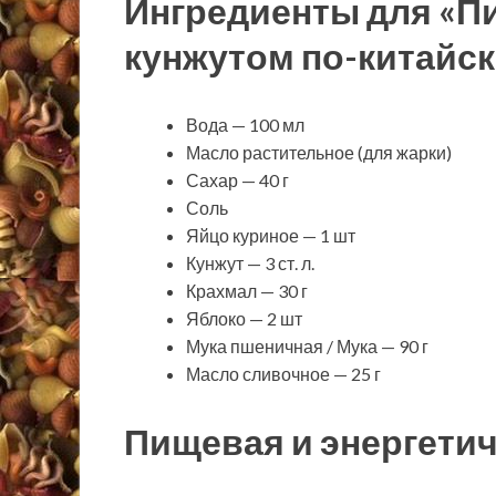
Ингредиенты для «Пи
кунжутом по-китайск
Вода — 100 мл
Масло растительное (для жарки)
Сахар — 40 г
Соль
Яйцо куриное — 1 шт
Кунжут — 3 ст. л.
Крахмал — 30 г
Яблоко — 2 шт
Мука пшеничная / Мука — 90 г
Масло сливочное — 25 г
Пищевая и энергетич