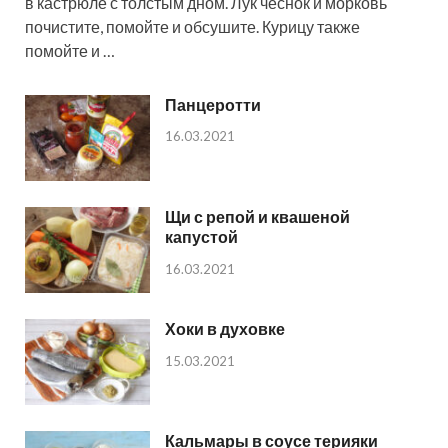
в кастрюле с толстым дном. Лук чеснок и морковь
почистите, помойте и обсушите. Курицу также
помойте и …
Панцеротти
16.03.2021
Щи с репой и квашеной
капустой
16.03.2021
Хоки в духовке
15.03.2021
Кальмары в соусе терияки