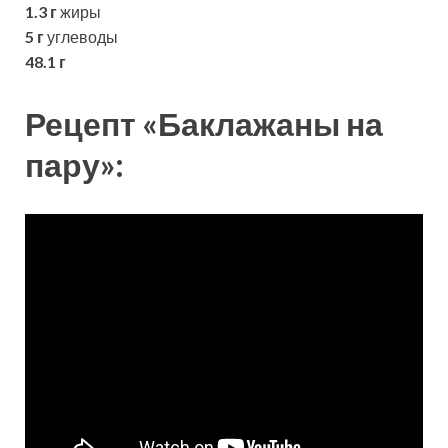
1.3 г
жиры
5 г
углеводы
48.1 г
Рецепт «Баклажаны на
пару»: