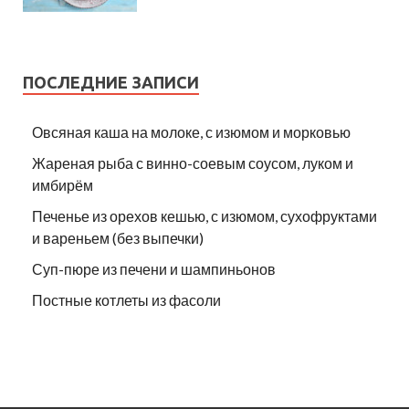
ПОСЛЕДНИЕ ЗАПИСИ
Овсяная каша на молоке, с изюмом и морковью
Жареная рыба с винно-соевым соусом, луком и
имбирём
Печенье из орехов кешью, с изюмом, сухофруктами
и вареньем (без выпечки)
Суп-пюре из печени и шампиньонов
Постные котлеты из фасоли