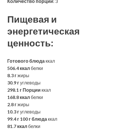
Количество порций:
3
Пищевая и
энергетическая
ценность:
Готового блюда
ккал
506.4 ккал
белки
8.3 г
жиры
30.9 г
углеводы
298.1 г
Порции
ккал
168.8 ккал
белки
2.8 г
жиры
10.3 г
углеводы
99.4 г
100 г блюда
ккал
81.7 ккал
белки