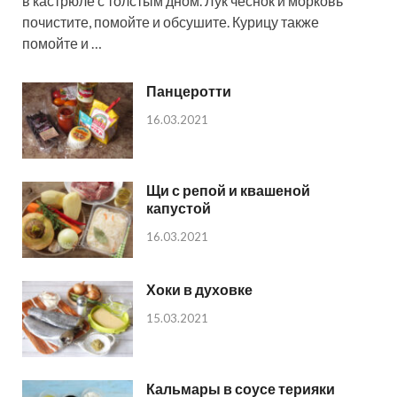
в кастрюле с толстым дном. Лук чеснок и морковь
почистите, помойте и обсушите. Курицу также
помойте и …
Панцеротти
16.03.2021
Щи с репой и квашеной
капустой
16.03.2021
Хоки в духовке
15.03.2021
Кальмары в соусе терияки