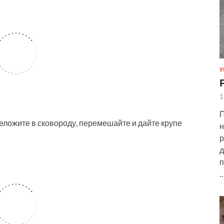
У
1
П
еложите в сковороду, перемешайте и дайте крупе
н
р
д
п