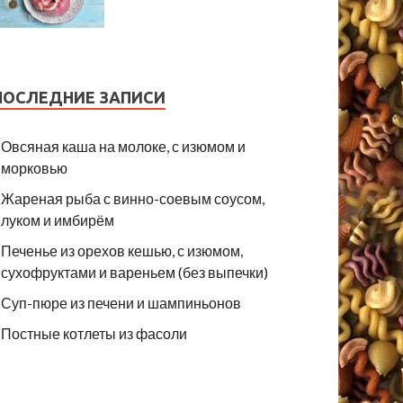
ПОСЛЕДНИЕ ЗАПИСИ
Овсяная каша на молоке, с изюмом и
морковью
Жареная рыба с винно-соевым соусом,
луком и имбирём
Печенье из орехов кешью, с изюмом,
сухофруктами и вареньем (без выпечки)
Суп-пюре из печени и шампиньонов
Постные котлеты из фасоли