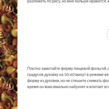
разложить по рису, но мне больше нравится, 
Плотно замотайте форму пищевой фольгой, о
градусов духовку на 50-60 минут в режиме в
форму из духовки, но не спешите снимать фоль
время он максимально набухнет и впитает вс