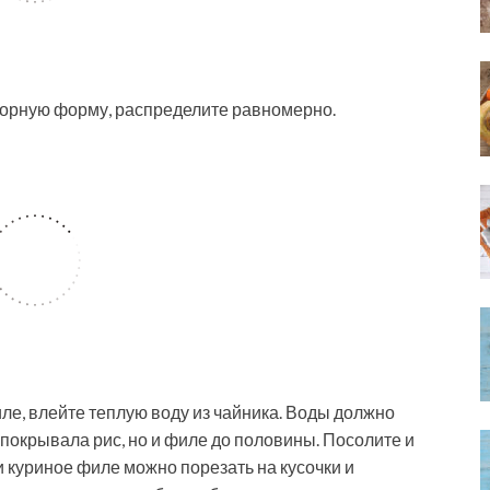
порную форму, распределите равномерно.
е, влейте теплую воду из чайника. Воды должно
 покрывала рис, но и филе до половины. Посолите и
и куриное филе можно порезать на кусочки и