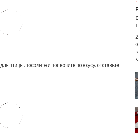
Я
1
2
о
в
к
я птицы, посолите и поперчите по вкусу, отставьте