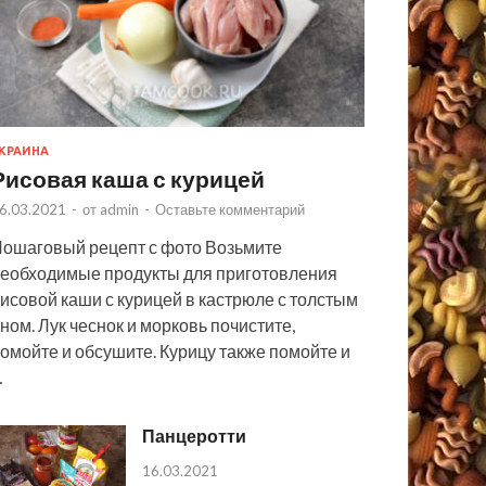
КРАИНА
Рисовая каша с курицей
6.03.2021
-
от
admin
-
Оставьте комментарий
ошаговый рецепт с фото Возьмите
еобходимые продукты для приготовления
исовой каши с курицей в кастрюле с толстым
ном. Лук чеснок и морковь почистите,
омойте и обсушите. Курицу также помойте и
…
Панцеротти
16.03.2021