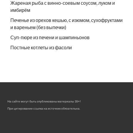
Жареная рыба с винно-соевым соусом, луком и
имбирём
Печенье из орехов кешью, с изюмом, сухофруктами
и вареньем (без выпечки)
Суп-пюре из печени и шампиньонов
Постные котлеты из фасоли
На сайте могут быть опубликованы материалы 18+!
При цитировании ссылка на источник обязательна.