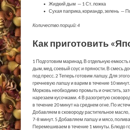
Жидкий дым — 1 Ст. ложка
Сухая паприка, кориандр, зелень — П
Количество порций: 4
Как приготовить «Яп
1 Подготовим маринад. В отдельную емкость 
дым, мед, соевый соус и пряности. В смесь 
под пресс. 2 Теперь готовим лапшу. Для этог
гречневую лапшу и варим в течение 10 минут
Морковь необходимо промыть и очистить, зат
нарезаем кусочками. 4 В разогретую сковор
в течение 20 минут на среднем огне. По ист
Добавляем в сковороду растительное масло,
7-8 минут. 5 Добавляем лапшу и мясо, полив
Перемешиваем в течение 1 минуты. Блюдо го