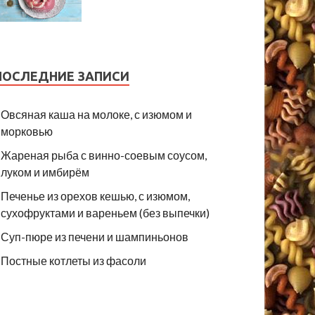
ПОСЛЕДНИЕ ЗАПИСИ
Овсяная каша на молоке, с изюмом и
морковью
Жареная рыба с винно-соевым соусом,
луком и имбирём
Печенье из орехов кешью, с изюмом,
сухофруктами и вареньем (без выпечки)
Суп-пюре из печени и шампиньонов
Постные котлеты из фасоли