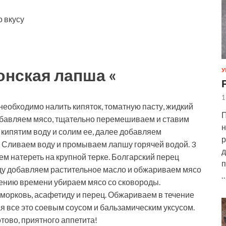
о вкусу
онская лапша «
У
1
необходимо налить кипяток, томатную пасту, жидкий
П
добавляем мясо, тщательно перемешиваем и ставим
н
о кипятим воду и солим ее, далее добавляем
р
. Сливаем воду и промываем лапшу горячей водой. 3
д
ем натереть на крупной терке. Болгарский перец
п
оду добавляем растительное масло и обжариваем мясо
ечению времени убираем мясо со сковороды.
 морковь, асафетиду и перец. Обжариваем в течение
ая все это соевым соусом и бальзамическим уксусом.
тово, приятного аппетита!