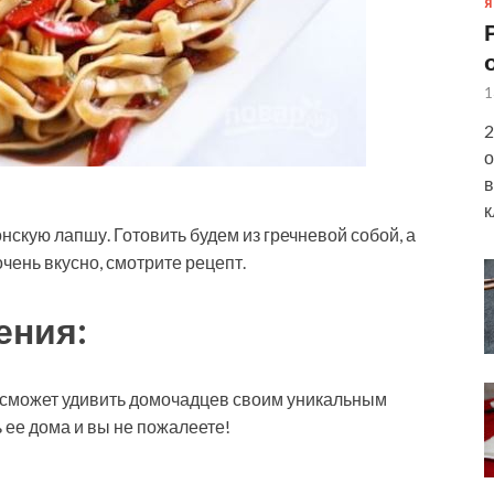
Я
1
2
о
в
к
нскую лапшу. Готовить будем из гречневой собой, а
очень
вкусно, смотрите рецепт.
ения:
 сможет удивить домочадцев своим уникальным
 ее дома и вы не пожалеете!