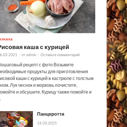
КРАИНА
Рисовая каша с курицей
6.03.2021
-
от
admin
-
Оставьте комментарий
ошаговый рецепт с фото Возьмите
еобходимые продукты для приготовления
исовой каши с курицей в кастрюле с толстым
ном. Лук чеснок и морковь почистите,
омойте и обсушите. Курицу также помойте и
…
Панцеротти
16.03.2021