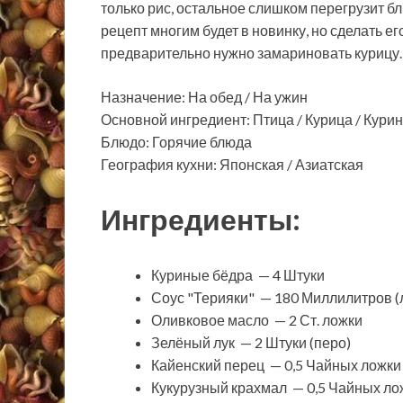
только рис, остальное слишком перегрузит б
рецепт многим будет в новинку, но сделать ег
предварительно нужно замариновать курицу.
Назначение: На обед / На ужин
Основной ингредиент: Птица / Курица / Кур
Блюдо: Горячие блюда
География кухни: Японская / Азиатская
Ингредиенты:
Куриные бёдра — 4 Штуки
Соус "Терияки" — 180 Миллилитров (
Оливковое масло — 2 Ст. ложки
Зелёный лук — 2 Штуки (перо)
Кайенский перец — 0,5 Чайных ложки
Кукурузный крахмал — 0,5 Чайных ло