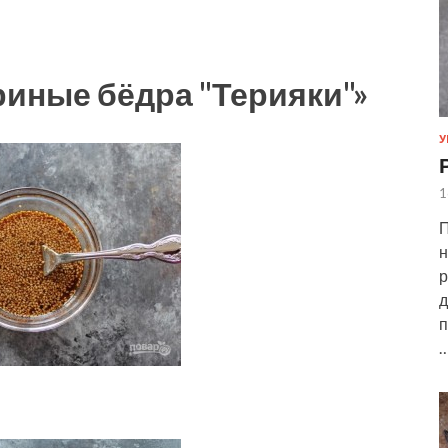
риные бёдра "Терияки"»
У
1
П
н
р
д
п