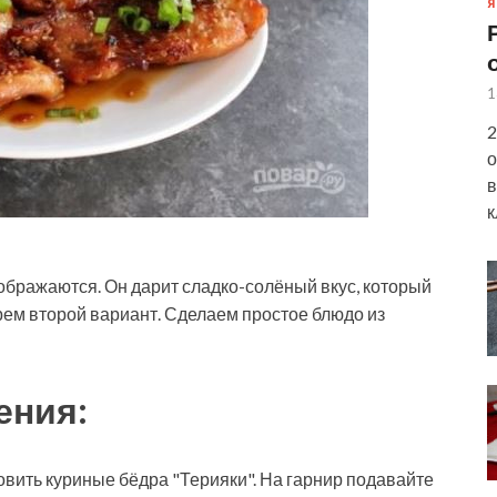
Я
1
2
о
в
к
ображаются. Он дарит сладко-солёный вкус, который
ерем
второй вариант. Сделаем простое блюдо из
ения:
отовить куриные бёдра "Терияки". На гарнир подавайте