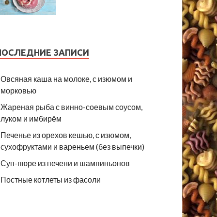
ПОСЛЕДНИЕ ЗАПИСИ
Овсяная каша на молоке, с изюмом и
морковью
Жареная рыба с винно-соевым соусом,
луком и имбирём
Печенье из орехов кешью, с изюмом,
сухофруктами и вареньем (без выпечки)
Суп-пюре из печени и шампиньонов
Постные котлеты из фасоли