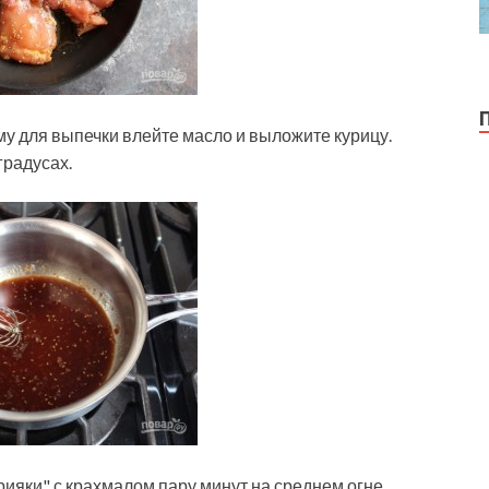
му для выпечки влейте масло и выложите курицу.
градусах.
ерияки" с крахмалом пару минут на среднем огне.