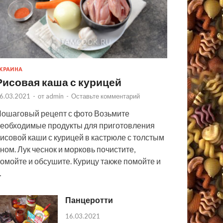
КРАИНА
Рисовая каша с курицей
6.03.2021
-
от
admin
-
Оставьте комментарий
ошаговый рецепт с фото Возьмите
еобходимые продукты для приготовления
исовой каши с курицей в кастрюле с толстым
ном. Лук чеснок и морковь почистите,
омойте и обсушите. Курицу также помойте и
…
Панцеротти
16.03.2021