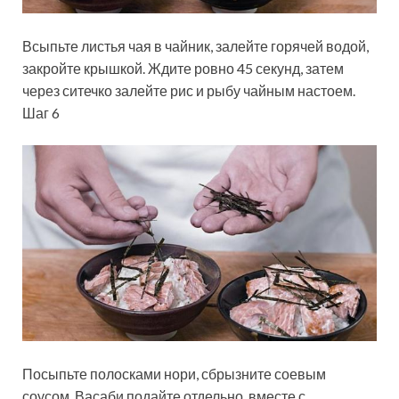
Всыпьте листья чая в чайник, залейте горячей водой,
закройте крышкой. Ждите ровно 45 секунд, затем
через ситечко залейте рис и рыбу чайным настоем.
Шаг 6
Посыпьте полосками нори, сбрызните соевым
соусом. Васаби подайте отдельно, вместе с