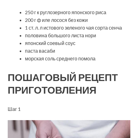
250 г к руглозерного японского риса
200 г ф иле лосося без кожи
1 ст. л. л истового зеленого чая сорта сенча
половина большого листа нори
японский соевый соус
паста васаби
морская соль среднего помола
ПОШАГОВЫЙ РЕЦЕПТ
ПРИГОТОВЛЕНИЯ
Шаг 1