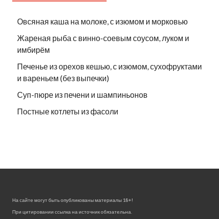
Овсяная каша на молоке, с изюмом и морковью
Жареная рыба с винно-соевым соусом, луком и
имбирём
Печенье из орехов кешью, с изюмом, сухофруктами
и вареньем (без выпечки)
Суп-пюре из печени и шампиньонов
Постные котлеты из фасоли
На сайте могут быть опубликованы материалы 18+!
При цитировании ссылка на источник обязательна.