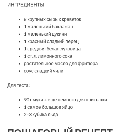
ИНГРЕДИЕНТЫ
8 крупных сырых креветок
1 маленький баклажан
1 маленький цукини
1 красный сладкий перец
1 средняя белая луковица
1 ст. л. лимонного сока
растительное масло для фритюра
соус сладкий чили
Для теста:
90 г муки + еще немного для присыпки
1 самое большое яйцо
2–3 кубика льда