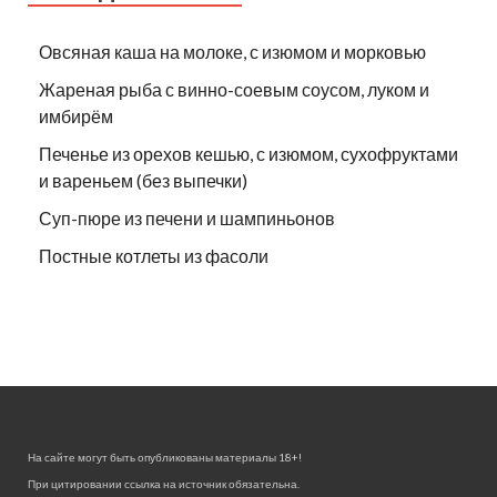
Овсяная каша на молоке, с изюмом и морковью
Жареная рыба с винно-соевым соусом, луком и
имбирём
Печенье из орехов кешью, с изюмом, сухофруктами
и вареньем (без выпечки)
Суп-пюре из печени и шампиньонов
Постные котлеты из фасоли
На сайте могут быть опубликованы материалы 18+!
При цитировании ссылка на источник обязательна.