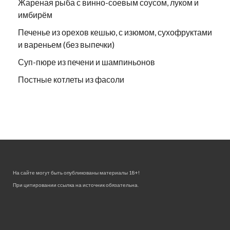
Жареная рыба с винно-соевым соусом, луком и
имбирём
Печенье из орехов кешью, с изюмом, сухофруктами
и вареньем (без выпечки)
Суп-пюре из печени и шампиньонов
Постные котлеты из фасоли
На сайте могут быть опубликованы материалы 18+!
При цитировании ссылка на источник обязательна.