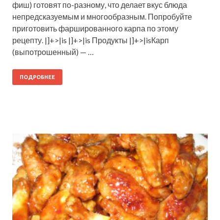
фиш) готовят по-разному, что делает вкус блюда
непредсказуемым и многообразным. Попробуйте
приготовить фаршированного карпа по этому
рецепту. |]+>|is |]+>|is Продукты |]+>|isКарп
(выпотрошенный) — …
ПОДРОБНЕЕ