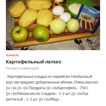
ИЗРАИЛЬ
Картофельный латкес
Оставьте комментарий
Картофельные оладьи по-еврейски. Необычный
вкус им придают добавленные яблоки. Очень вкусно!
|]+>|is |]+>|is Продукты |]+>|isКартофель – 750 г
|]+>|isЯблоки кисло-сладкие – 1-2 шт. |]+>|isЛук
репчатый – 1-2 шт. |]+>|isЯйца …