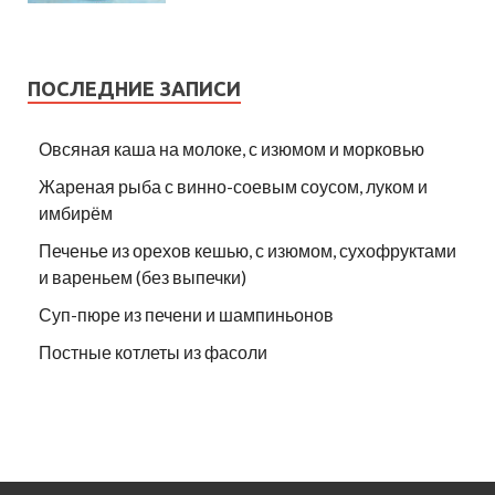
ПОСЛЕДНИЕ ЗАПИСИ
Овсяная каша на молоке, с изюмом и морковью
Жареная рыба с винно-соевым соусом, луком и
имбирём
Печенье из орехов кешью, с изюмом, сухофруктами
и вареньем (без выпечки)
Суп-пюре из печени и шампиньонов
Постные котлеты из фасоли