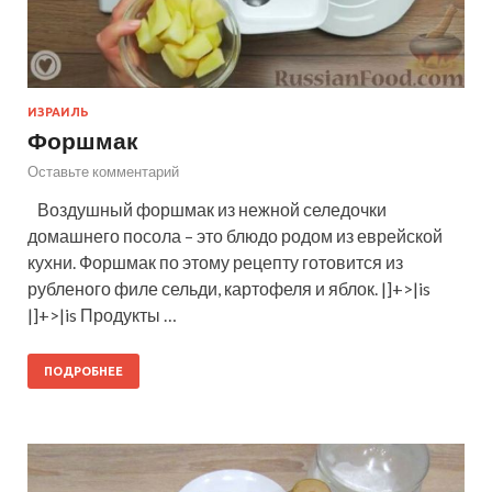
ИЗРАИЛЬ
Форшмак
Оставьте комментарий
Воздушный форшмак из нежной селедочки
домашнего посола – это блюдо родом из еврейской
кухни. Форшмак по этому рецепту готовится из
рубленого филе сельди, картофеля и яблок. |]+>|is
|]+>|is Продукты …
ПОДРОБНЕЕ