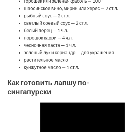
горошек или зеленая фасоль — 100 г
шаосинское вино, мирин или херес — 2 ст.л.
рыбный соус — 2 ст.л.
светлый соевый соус — 2 ст.л.
белый перец — 1 ч.л.
порошок карри — 4 ч.л.
чесночная паста — 1 ч.л.
зеленый лук и кориандр — для украшения
растительное масло
кунжутное масло — 1 ст.л.
Как готовить лапшу по-
сингапурски