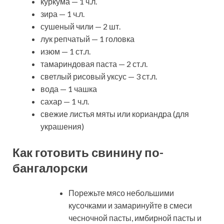
куркума — 1 ч.л.
зира — 1 ч.л.
сушеный чили — 2 шт.
лук репчатый — 1 головка
изюм — 1 ст.л.
тамариндовая паста — 2 ст.л.
светлый рисовый уксус — 3 ст.л.
вода — 1 чашка
сахар — 1 ч.л.
свежие листья мяты или кориандра (для
украшения)
Как готовить свинину по-
бангалорски
Порежьте мясо небольшими
кусочками и замаринуйте в смеси
чесночной пасты, имбирной пасты и