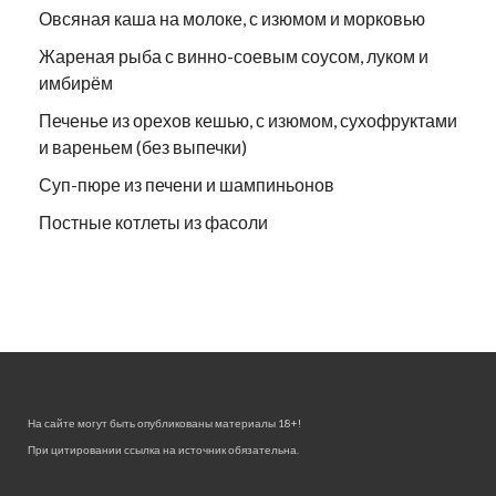
Овсяная каша на молоке, с изюмом и морковью
Жареная рыба с винно-соевым соусом, луком и
имбирём
Печенье из орехов кешью, с изюмом, сухофруктами
и вареньем (без выпечки)
Суп-пюре из печени и шампиньонов
Постные котлеты из фасоли
На сайте могут быть опубликованы материалы 18+!
При цитировании ссылка на источник обязательна.