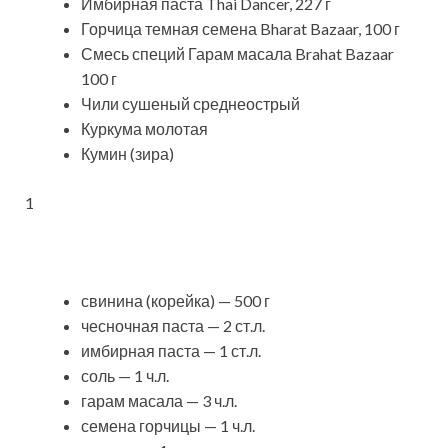
Имбирная паста Thai Dancer, 227 г
Горчица темная семена Bharat Bazaar, 100 г
Смесь специй Гарам масала Brahat Bazaar
100 г
Чили сушеный среднеострый
Куркума молотая
Кумин (зира)
1
свинина (корейка) — 500 г
чесночная паста — 2 ст.л.
имбирная паста — 1 ст.л.
соль — 1 ч.л.
гарам масала — 3 ч.л.
семена горчицы — 1 ч.л.