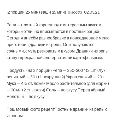
2
порции
25
мин (ваши
25
мин)
biscotti 02.03.21
Репа — плотный корнеплод с интересным вкусом,
который отлично вписывается в постный рацион.
Сегодня внесём разнообразие в повседневное меню,
приготовив драники из репы. Они получаются
сочными, с чуть резковатым
вкусом. Драники из репы
станут прекрасной альтернативой картофельным.
Продукты (на 2 порции) Репа — 250-300 г (2 шт.) Лук
репчатый — 50 г (1 некрупный) Укроп свежий — 20 г
Мука — 4-5 ст. ложек Масло растительное (для жарки)
— 30 мл (2 ст. ложки) Соль — по вкусу Перец чёрный
молотый — по вкусу
Пошаговый фото рецептПостные драники из репы с
укропом