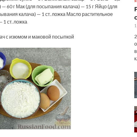
Я
 — 60 г Мак (для посыпания калача) — 15 г Яйцо (для
зывания калача) — 1 ст. ложка Масло растительное
 1 ст. ложка
1
2
ч с изюмом и маковой посыпкой
о
в
к