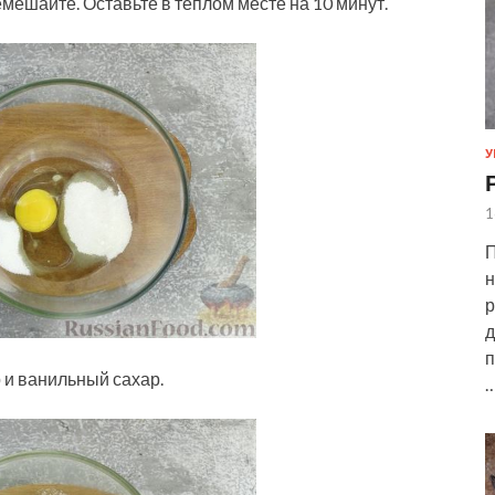
мешайте. Оставьте в тёплом месте на 10 минут.
У
1
П
н
р
д
п
 и ванильный сахар.