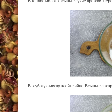
В тёплое молоко всыпьте сухие дрожжи. Пере
В глубокую миску влейте яйцо. Всыпьте сахар