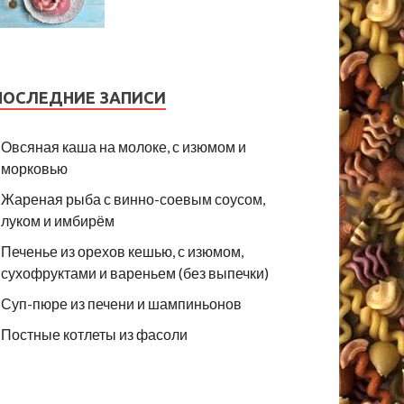
ПОСЛЕДНИЕ ЗАПИСИ
Овсяная каша на молоке, с изюмом и
морковью
Жареная рыба с винно-соевым соусом,
луком и имбирём
Печенье из орехов кешью, с изюмом,
сухофруктами и вареньем (без выпечки)
Суп-пюре из печени и шампиньонов
Постные котлеты из фасоли