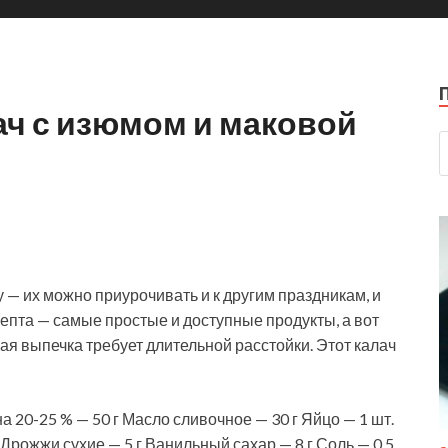
ач с изюмом и маковой
 — их можно приурочивать и к другим праздникам, и
епта — самые простые и доступные продукты, а вот
вая
выпечка требует длительной расстойки. Этот калач
 20-25 % — 50 г Масло сливочное — 30 г Яйцо — 1 шт.
 Дрожжи сухие — 5 г Ванильный сахар — 8 г Соль — 0,5