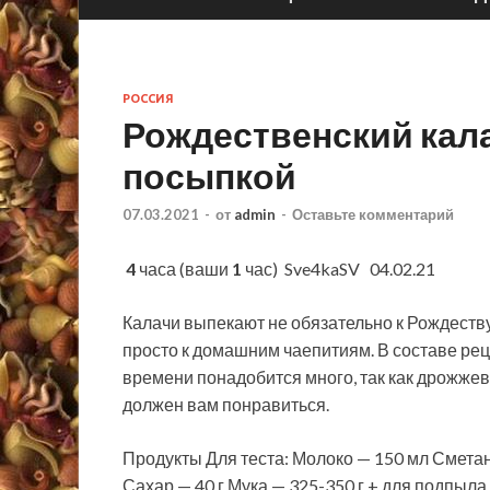
РОССИЯ
Рождественский кал
посыпкой
07.03.2021
-
от
admin
-
Оставьте комментарий
4
часа (ваши
1
час)
Sve4kaSV 04.02.21
Калачи выпекают не обязательно к Рождеству
просто к домашним чаепитиям. В составе рец
времени понадобится много, так как дрожже
должен вам понравиться.
Продукты Для теста: Молоко — 150 мл Сметана
Сахар — 40 г Мука — 325-350 г + для подпыла