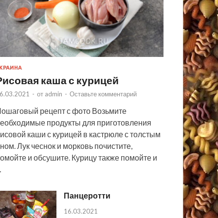
КРАИНА
Рисовая каша с курицей
6.03.2021
-
от
admin
-
Оставьте комментарий
ошаговый рецепт с фото Возьмите
еобходимые продукты для приготовления
исовой каши с курицей в кастрюле с толстым
ном. Лук чеснок и морковь почистите,
омойте и обсушите. Курицу также помойте и
…
Панцеротти
16.03.2021