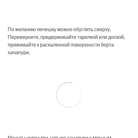
По желанию лепешку можно обуглить сверху.
Переверните, придерживайте тарелкой или доской,
прижимайте к раскаленной поверхности борта
хачапури.
Минуты через три-четыре хачапури с мясным