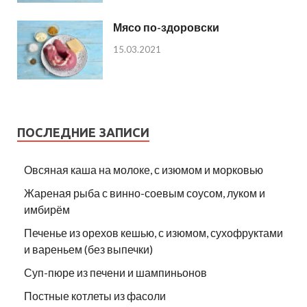
Мясо по-здоровски
15.03.2021
ПОСЛЕДНИЕ ЗАПИСИ
Овсяная каша на молоке, с изюмом и морковью
Жареная рыба с винно-соевым соусом, луком и
имбирём
Печенье из орехов кешью, с изюмом, сухофруктами
и вареньем (без выпечки)
Суп-пюре из печени и шампиньонов
Постные котлеты из фасоли