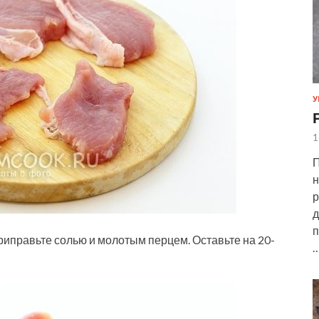
У
1
П
н
р
д
п
риправьте солью и молотым перцем. Оставьте на 20-