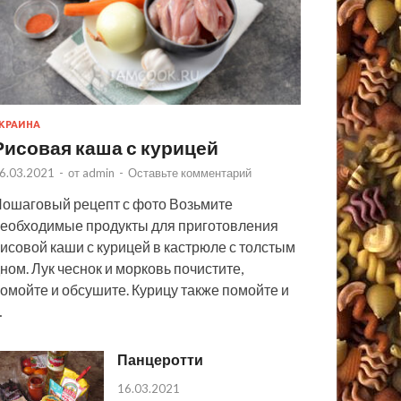
КРАИНА
Рисовая каша с курицей
6.03.2021
-
от
admin
-
Оставьте комментарий
ошаговый рецепт с фото Возьмите
еобходимые продукты для приготовления
исовой каши с курицей в кастрюле с толстым
ном. Лук чеснок и морковь почистите,
омойте и обсушите. Курицу также помойте и
…
Панцеротти
16.03.2021