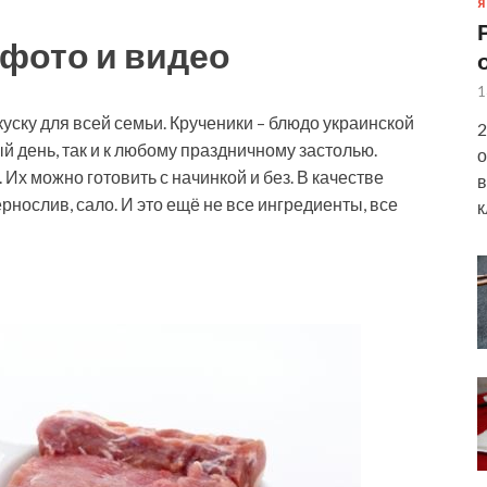
Я
фото и видео
1
уску для всей семьи. Крученики – блюдо украинской
2
ый день, так и к любому праздничному застолью.
о
Их можно готовить с начинкой и без. В качестве
в
нослив, сало. И это ещё не все ингредиенты, все
к