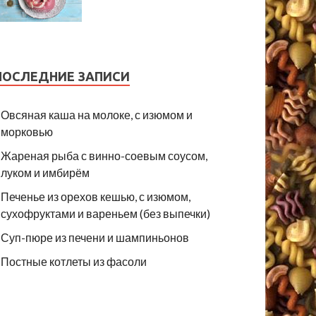
ПОСЛЕДНИЕ ЗАПИСИ
Овсяная каша на молоке, с изюмом и
морковью
Жареная рыба с винно-соевым соусом,
луком и имбирём
Печенье из орехов кешью, с изюмом,
сухофруктами и вареньем (без выпечки)
Суп-пюре из печени и шампиньонов
Постные котлеты из фасоли