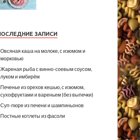
ПОСЛЕДНИЕ ЗАПИСИ
Овсяная каша на молоке, с изюмом и
морковью
Жареная рыба с винно-соевым соусом,
луком и имбирём
Печенье из орехов кешью, с изюмом,
сухофруктами и вареньем (без выпечки)
Суп-пюре из печени и шампиньонов
Постные котлеты из фасоли