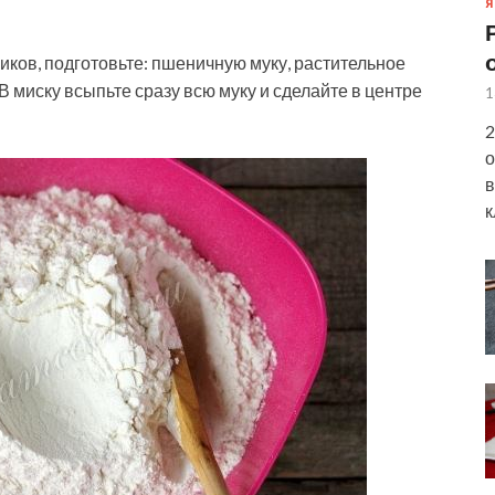
Я
иков, подготовьте: пшеничную муку, растительное
 В миску всыпьте сразу всю муку и сделайте в центре
1
2
о
в
к