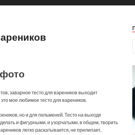
вареников
 фото
ов, заварное тесто для вареников выходит
, это мое любимое тесто для
вареников.
еников, но и для пельменей. Тесто на выходе
делать и фигурными, и узорчатыми, в общем, творить
вареников легко раскатывается, не прилипает,