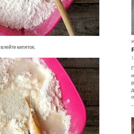
У
влейте кипяток.
1
П
н
р
д
п