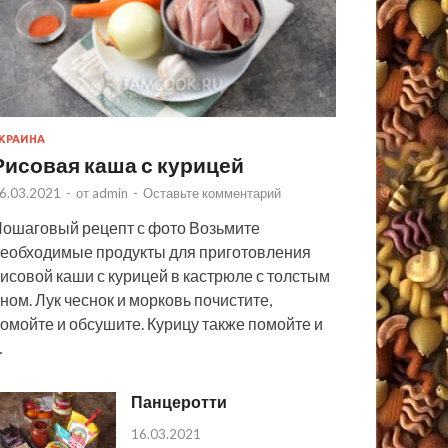
КРАИНА
Рисовая каша с курицей
6.03.2021
-
от
admin
-
Оставьте комментарий
ошаговый рецепт с фото Возьмите
еобходимые продукты для приготовления
исовой каши с курицей в кастрюле с толстым
ном. Лук чеснок и морковь почистите,
омойте и обсушите. Курицу также помойте и
…
Панцеротти
16.03.2021