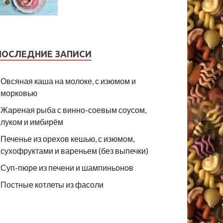
ПОСЛЕДНИЕ ЗАПИСИ
Овсяная каша на молоке, с изюмом и
морковью
Жареная рыба с винно-соевым соусом,
луком и имбирём
Печенье из орехов кешью, с изюмом,
сухофруктами и вареньем (без выпечки)
Суп-пюре из печени и шампиньонов
Постные котлеты из фасоли