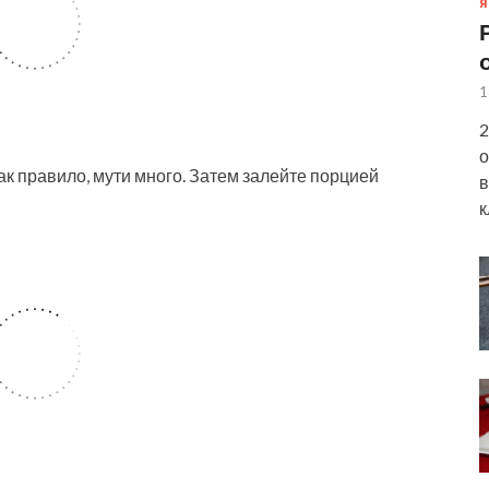
Я
1
2
о
ак правило, мути много. Затем залейте порцией
в
к