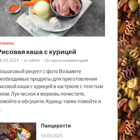
КРАИНА
Рисовая каша с курицей
6.03.2021
-
от
admin
-
Оставьте комментарий
ошаговый рецепт с фото Возьмите
еобходимые продукты для приготовления
исовой каши с курицей в кастрюле с толстым
ном. Лук чеснок и морковь почистите,
омойте и обсушите. Курицу также помойте и
…
Панцеротти
16.03.2021