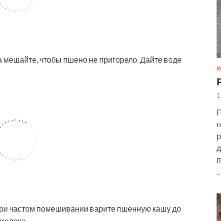
а мешайте, чтобы пшено не пригорело. Дайте воде
У
1
П
н
р
д
п
 При частом помешивании варите пшенную кашу до
молока.