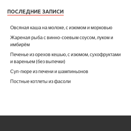
ПОСЛЕДНИЕ ЗАПИСИ
Овсяная каша на молоке, с изюмом и морковью
Жареная рыба с винно-соевым соусом, луком и
имбирём
Печенье из орехов кешью, с изюмом, сухофруктами
и вареньем (без выпечки)
Суп-пюре из печени и шампиньонов
Постные котлеты из фасоли