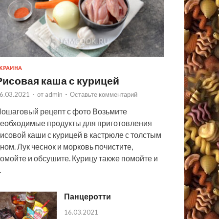
КРАИНА
Рисовая каша с курицей
6.03.2021
-
от
admin
-
Оставьте комментарий
ошаговый рецепт с фото Возьмите
еобходимые продукты для приготовления
исовой каши с курицей в кастрюле с толстым
ном. Лук чеснок и морковь почистите,
омойте и обсушите. Курицу также помойте и
…
Панцеротти
16.03.2021