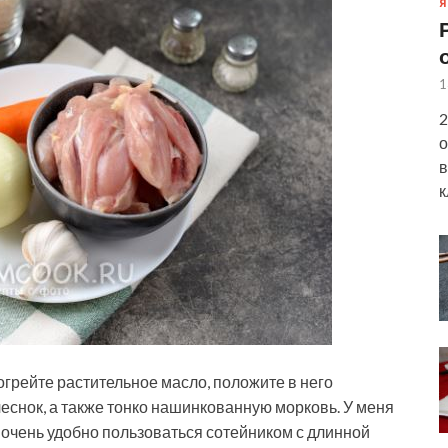
Я
1
2
о
в
к
грейте растительное масло, положите в него
еснок, а также тонко нашинкованную морковь. У меня
е очень удобно пользоваться сотейником с длинной