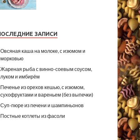
ПОСЛЕДНИЕ ЗАПИСИ
Овсяная каша на молоке, с изюмом и
морковью
Жареная рыба с винно-соевым соусом,
луком и имбирём
Печенье из орехов кешью, с изюмом,
сухофруктами и вареньем (без выпечки)
Суп-пюре из печени и шампиньонов
Постные котлеты из фасоли