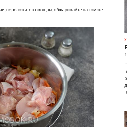
и, переложите к овощам, обжаривайте на том же
У
1
П
н
р
д
п