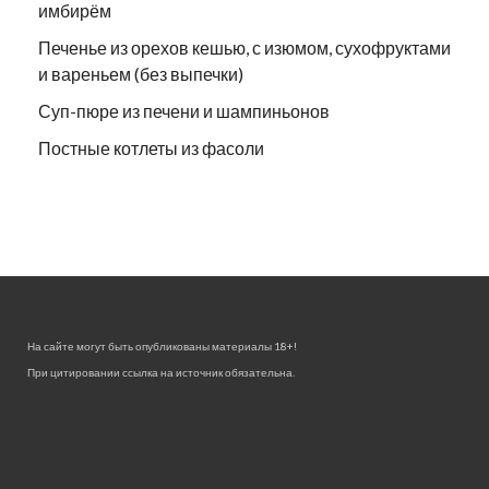
имбирём
Печенье из орехов кешью, с изюмом, сухофруктами
и вареньем (без выпечки)
Суп-пюре из печени и шампиньонов
Постные котлеты из фасоли
На сайте могут быть опубликованы материалы 18+!
При цитировании ссылка на источник обязательна.