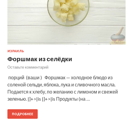
ИЗРАИЛЬ
Форшмак из селёдки
Оставьте комментарий
порций (ваши ) Форшмак — холодное блюдо из
соленой сельди, яблока, лука и сливочного масла.
Подается к хлебу, по желанию с лимоном и свежей
зеленью. |]+>|is |]+>|is Продукты (на …
ПОДРОБНЕЕ