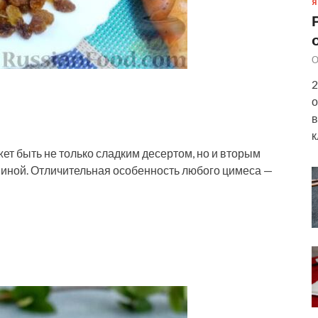
Я
О
2
о
в
к
т быть не только сладким десертом, но и вторым
иной. Отличительная особенность любого цимеса —