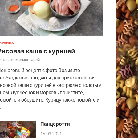
КРАИНА
Рисовая каша с курицей
ставьте комментарий
ошаговый рецепт с фото Возьмите
еобходимые продукты для приготовления
исовой каши с курицей в кастрюле с толстым
ном. Лук чеснок и морковь почистите,
омойте и обсушите. Курицу также помойте и
…
Панцеротти
16.03.2021