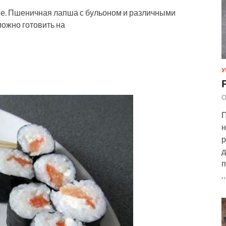
не. Пшеничная лапша с бульоном и различными
можно готовить на
У
О
П
н
р
д
п