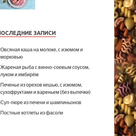
ПОСЛЕДНИЕ ЗАПИСИ
Овсяная каша на молоке, с изюмом и
морковью
Жареная рыба с винно-соевым соусом,
луком и имбирём
Печенье из орехов кешью, с изюмом,
сухофруктами и вареньем (без выпечки)
Суп-пюре из печени и шампиньонов
Постные котлеты из фасоли