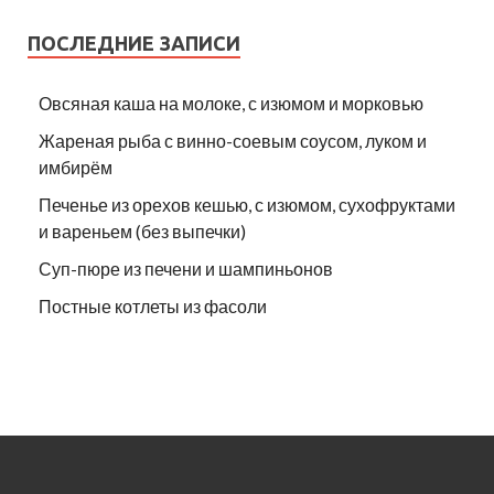
ПОСЛЕДНИЕ ЗАПИСИ
Овсяная каша на молоке, с изюмом и морковью
Жареная рыба с винно-соевым соусом, луком и
имбирём
Печенье из орехов кешью, с изюмом, сухофруктами
и вареньем (без выпечки)
Суп-пюре из печени и шампиньонов
Постные котлеты из фасоли