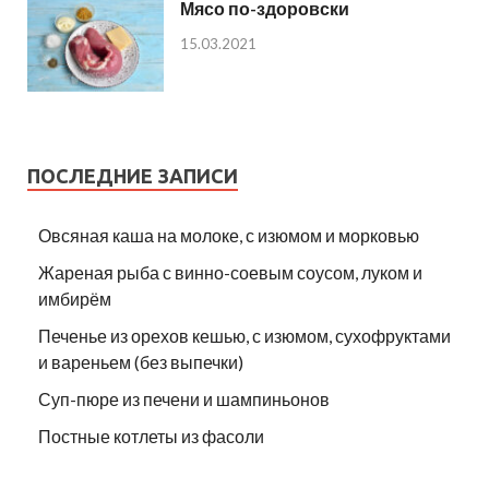
Мясо по-здоровски
15.03.2021
ПОСЛЕДНИЕ ЗАПИСИ
Овсяная каша на молоке, с изюмом и морковью
Жареная рыба с винно-соевым соусом, луком и
имбирём
Печенье из орехов кешью, с изюмом, сухофруктами
и вареньем (без выпечки)
Суп-пюре из печени и шампиньонов
Постные котлеты из фасоли