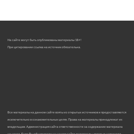
На сайте могут быть опубликованы материалы 18+!
При цитировании ссылка на источник обязательна.
Все материалы на данном сайте взяты из открытых источников и предоставляются
исключительно в ознакомительных целях. Права на материалы принадлежат их
владельцам. Администрация сайта ответственности за содержание материала
не несет. Если Вы обнаружили на нашем сайте материалы, которые нарушают