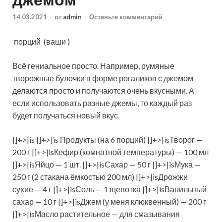
14.03.2021
-
от
admin
-
Оставьте комментарий
порций
(ваши )
Всё гениальное просто. Например, румяные
творожные булочки в форме рогаликов с джемом
делаются просто и получаются очень вкусными. А
если использовать разные джемы, то каждый раз
будет получаться новый вкус.
|]+>|is |]+>|is Продукты (на 6 порций
) |]+>|isТворог —
200 г |]+>|isКефир (комнатной температуры) — 100 мл
|]+>|isЯйцо — 1 шт. |]+>|isСахар — 50 г |]+>|isМука —
250 г (2 стакана ёмкостью 200 мл) |]+>|isДрожжи
сухие — 4 г |]+>|isСоль — 1 щепотка |]+>|isВанильный
сахар — 10 г |]+>|isДжем (у меня клюквенный) — 200 г
|]+>|isМасло растительное — для смазывания