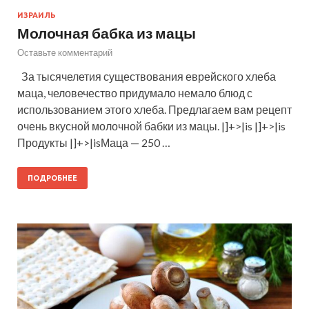
ИЗРАИЛЬ
Молочная бабка из мацы
Оставьте комментарий
За тысячелетия существования еврейского хлеба
маца, человечество придумало немало блюд с
использованием этого хлеба. Предлагаем вам рецепт
очень вкусной молочной бабки из мацы. |]+>|is |]+>|is
Продукты |]+>|isМаца — 250 …
ПОДРОБНЕЕ