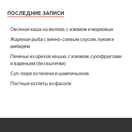
ПОСЛЕДНИЕ ЗАПИСИ
Овсяная каша на молоке, с изюмом и морковью
Жареная рыба с винно-соевым соусом, луком и
имбирём
Печенье из орехов кешью, с изюмом, сухофруктами
и вареньем (без выпечки)
Суп-пюре из печени и шампиньонов
Постные котлеты из фасоли