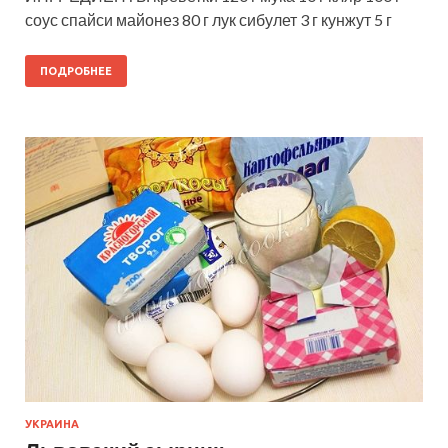
соус спайси майонез 80 г лук сибулет 3 г кунжут 5 г
ПОДРОБНЕЕ
УКРАИНА