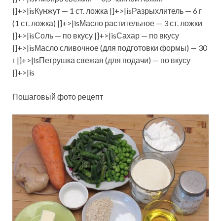
|]+>|isКунжут — 1 ст. ложка |]+>|isРазрыхлитель — 6 г
(1 ст. ложка) |]+>|isМасло растительное — 3 ст. ложки
|]+>|isСоль — по вкусу |]+>|isСахар — по вкусу
|]+>|isМасло сливочное (для подготовки формы) — 30
г |]+>|isПетрушка свежая (для подачи) — по вкусу
|]+>|is
Пошаговый фото рецепт