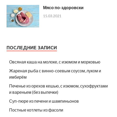
Мясо по-здоровски
15.03.2021
ПОСЛЕДНИЕ ЗАПИСИ
Овсяная каша на молоке, с изюмом и морковью
Жареная рыба с винно-соевым соусом, луком и
имбирём
Печенье из орехов кешью, с изюмом, сухофруктами
и вареньем (без выпечки)
Суп-пюре из печени и шампиньонов
Постные котлеты из фасоли