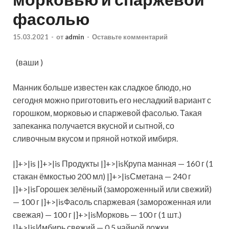
фасолью
15.03.2021
-
от
admin
-
Оставьте комментарий
(ваши )
Манник больше известен как сладкое блюдо, но
сегодня можно приготовить его несладкий вариант с
горошком, морковью и спаржевой фасолью. Такая
запеканка получается вкусной и сытной, со
сливочным вкусом и пряной ноткой имбиря.
|]+>|is |]+>|is Продукты |]+>|isКрупа манная — 160 г (1
стакан ёмкостью 200 мл) |]+>|isСметана — 240 г
|]+>|isГорошек зелёный (замороженный или свежий)
— 100 г |]+>|isФасоль спаржевая (замороженная или
свежая) — 100 г |]+>|isМорковь — 100 г (1 шт.)
|]+>|isИмбирь свежий — 0,5 чайной ложки