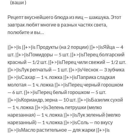
(ваши )
Рецепт вкуснейшего блюда из яиц — шакшука. Этот
завтрак любят многие в разных частях света,
полюбите и вы…
|]+>|is |]+>|is Продукты (на 2 порции) |]+>|isЯйца — 4
шт. |]+>|isПомидоры — 5 шт. |]+>|isПерец болгарский
красный — 1/2 шт. |]+>|isПерец чили свежий — 1/2 шт.
|]+>|isЛук репчатый — 1 шт. |]+>|isЧеснок — 3 зубчика
|]+>|isСахар — 1 ч. ложка |]+>|isПаприка сладкая
молотая — 1 ч. ложка |]+>|isПерец черный горошком
— 6 шт. |]+>|isПерец белый горошком — 5 шт.
|]+>|isКориандр, зерна — 10 шт. |]+>|isБазилик сухой
— 1 ч. ложка |]+>|isЗелень петрушки (мелко
нарезанная) — 1 ч. ложка |]+>|isЛук зеленый (мелко
нарезанный) — 1 ч.ложка |]+>|isСоль — по вкусу
|]+>|isМасло растительное — для жарки |]+>|is