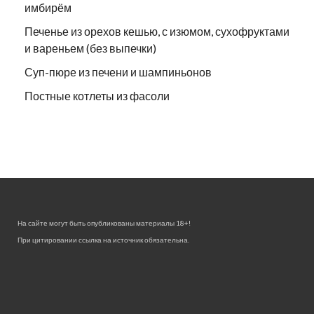
имбирём
Печенье из орехов кешью, с изюмом, сухофруктами
и вареньем (без выпечки)
Суп-пюре из печени и шампиньонов
Постные котлеты из фасоли
На сайте могут быть опубликованы материалы 18+!
При цитировании ссылка на источник обязательна.