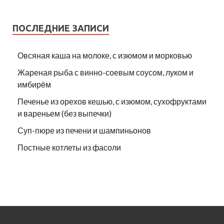
ПОСЛЕДНИЕ ЗАПИСИ
Овсяная каша на молоке, с изюмом и морковью
Жареная рыба с винно-соевым соусом, луком и
имбирём
Печенье из орехов кешью, с изюмом, сухофруктами
и вареньем (без выпечки)
Суп-пюре из печени и шампиньонов
Постные котлеты из фасоли