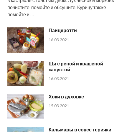
в кастрюле с толстым дном. Лук чеснок и морковь
почистите, помойте и обсушите. Курицу также
помойте и …
Панцеротти
16.03.2021
Щи с репой и квашеной
капустой
16.03.2021
Хоки в духовке
15.03.2021
Кальмары в соусе терияки